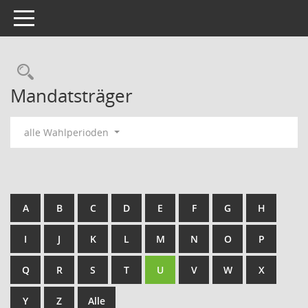
Toggle navigation
Rechercheauswahl
Mandatsträger
alle Wahlperioden
A
B
C
D
E
F
G
H
I
J
K
L
M
N
O
P
Q
R
S
T
U
V
W
X
Y
Z
Alle