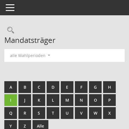
Toggle navigation
Rechercheauswahl
Mandatsträger
alle Wahlperioden
A
B
C
D
E
F
G
H
I
J
K
L
M
N
O
P
Q
R
S
T
U
V
W
X
Y
Z
Alle