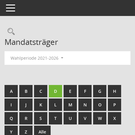
Toggle navigation
Rechercheauswahl
Mandatsträger
Wahlperiode 2021-2026
A
B
C
D
E
F
G
H
I
J
K
L
M
N
O
P
Q
R
S
T
U
V
W
X
Y
Z
Alle