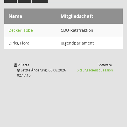
Name
Mitgliedschaft
Decker, Tobe
CDU-Ratsfraktion
Dirks, Flora
Jugendparlament
2 Sätze
Software:
(Wird in
Letzte Änderung: 06.08.2026
Sitzungsdienst
Session
02:17:10