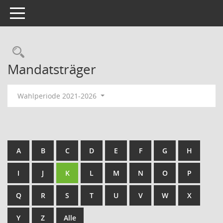
Toggle navigation
Rechercheauswahl
Mandatsträger
Wahlperiode 2021-2026
A
B
C
D
E
F
G
H
I
J
K
L
M
N
O
P
Q
R
S
T
U
V
W
X
Y
Z
Alle