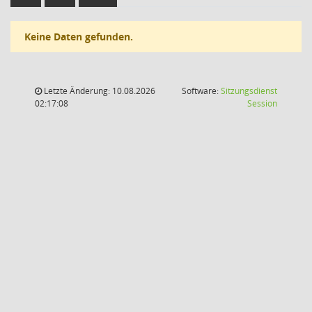
Keine Daten gefunden.
Letzte Änderung: 10.08.2026
Software:
Sitzungsdienst
(Wird in
02:17:08
Session