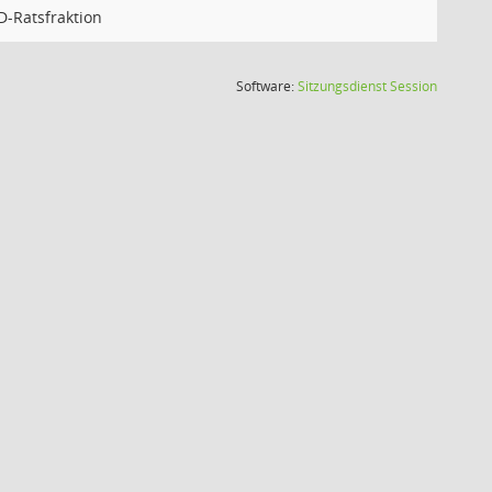
D-Ratsfraktion
(Wird in
Software:
Sitzungsdienst
Session