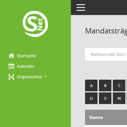
Toggle navigation
Mandatsträ
Wahlperiode 2021
Startseite
Kalender
Organisation
A
B
C
U
V
W
Name