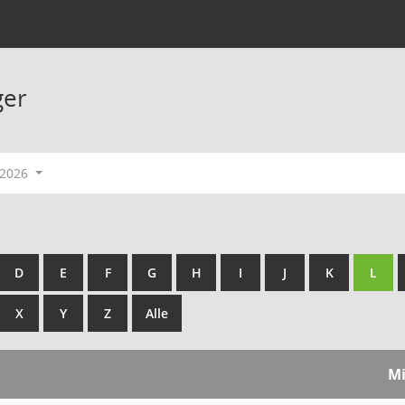
ger
-2026
D
E
F
G
H
I
J
K
L
X
Y
Z
Alle
Mi