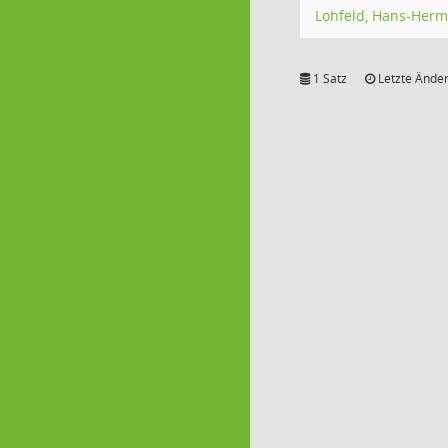
Lohfeld, Hans-Her
1 Satz
Letzte Änder