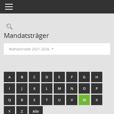
Toggle navigation
Rechercheauswahl
Mandatsträger
Wahlperiode 2021-2026
A
B
C
D
E
F
G
H
I
J
K
L
M
N
O
P
Q
R
S
T
U
V
W
X
Y
Z
Alle