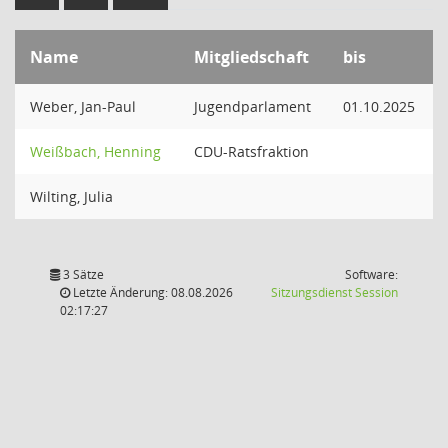
Name
Mitgliedschaft
bis
Weber, Jan-Paul
Jugendparlament
01.10.2025
Weißbach, Henning
CDU-Ratsfraktion
Wilting, Julia
3 Sätze
Software:
(Wird in
Letzte Änderung: 08.08.2026
Sitzungsdienst
Session
02:17:27