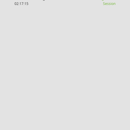
(Wird in
02:17:15
Session