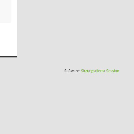
(Wird in
Software:
Sitzungsdienst
Session