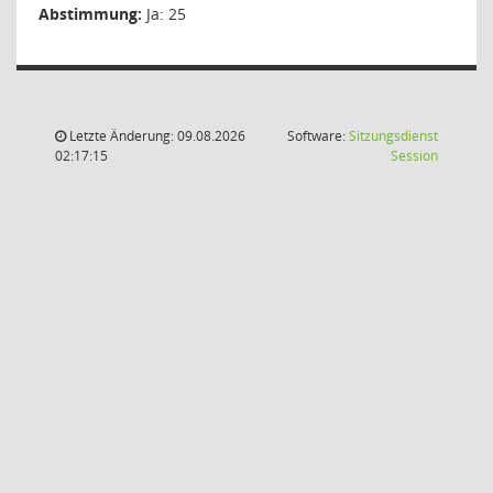
Abstimmung:
Ja: 25
Letzte Änderung: 09.08.2026
Software:
Sitzungsdienst
(Wird in
02:17:15
Session