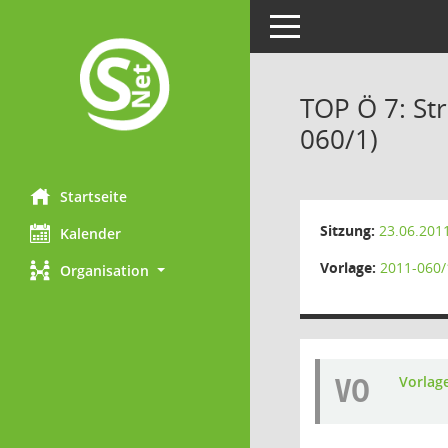
Toggle navigation
TOP Ö 7: S
060/1)
Startseite
Sitzung:
23.06.201
Kalender
Vorlage:
2011-060/
Organisation
VO
Vorlag