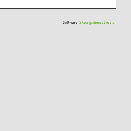
(Wird in
Software:
Sitzungsdienst
Session