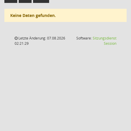
Keine Daten gefunden.
Letzte Änderung: 07.08.2026
Software:
Sitzungsdienst
(Wird in
02:21:29
Session