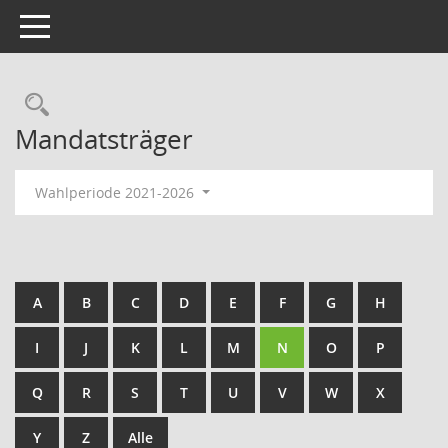
Toggle navigation
Rechercheauswahl
Mandatsträger
Wahlperiode 2021-2026
A
B
C
D
E
F
G
H
I
J
K
L
M
N
O
P
Q
R
S
T
U
V
W
X
Y
Z
Alle