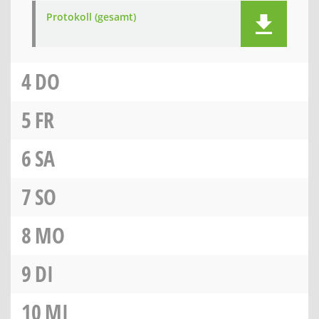
Protokoll (gesamt)
4
DO
5
FR
6
SA
7
SO
8
MO
9
DI
10
MI