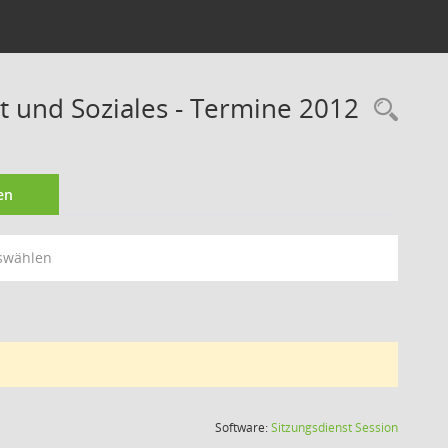
t und Soziales - Termine 2012
Rec
en
swählen
(Wird in
Software:
Sitzungsdienst
Session