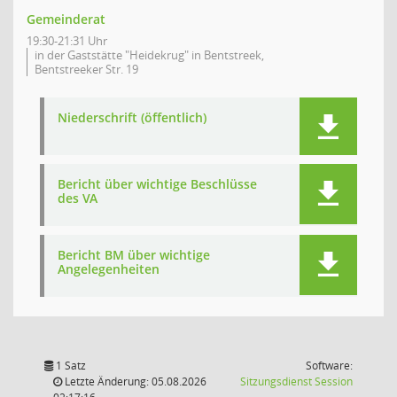
Gemeinderat
19:30-21:31 Uhr
in der Gaststätte "Heidekrug" in Bentstreek,
Bentstreeker Str. 19
Niederschrift (öffentlich)
Bericht über wichtige Beschlüsse
des VA
Bericht BM über wichtige
Angelegenheiten
1 Satz
Software:
(Wird in
Letzte Änderung: 05.08.2026
Sitzungsdienst
Session