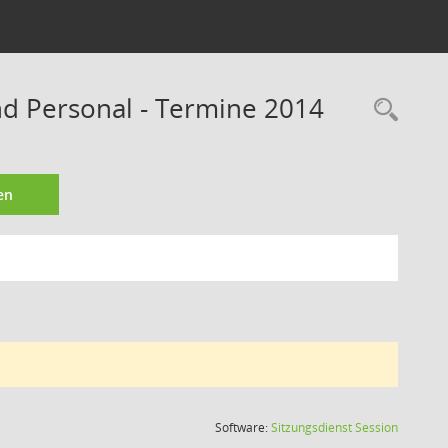
nd Personal - Termine 2014
Rec
en
(Wird in
Software:
Sitzungsdienst
Session