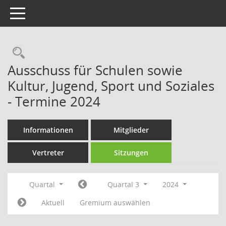
Toggle navigation
Rechercheauswahl
Ausschuss für Schulen sowie
Kultur, Jugend, Sport und Soziales
- Termine 2024
Informationen
Mitglieder
Vertreter
Sitzungen
Quartal
Quartal 3
2024
Aktuell
Gremium auswählen