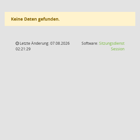
Keine Daten gefunden.
Letzte Änderung: 07.08.2026
Software:
Sitzungsdienst
(Wird in
02:21:29
Session