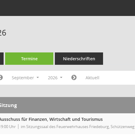
26
Termine
Niederschriften
September
2026
Aktuell
Sitzung
Ausschuss für Finanzen, Wirtschaft und Tourismus
19:00 Uhr
im Sitzungssaal des Feuerwehrhauses Friedeburg, Schützenweg