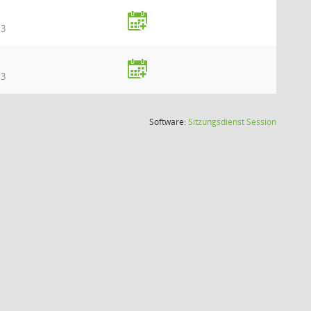
 3
 3
(Wird in
Software:
Sitzungsdienst
Session