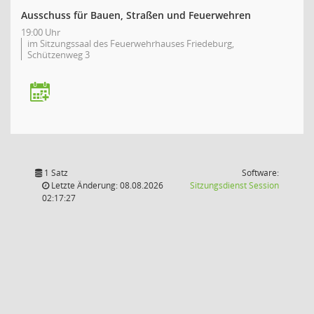
Ausschuss für Bauen, Straßen und Feuerwehren
19:00 Uhr
im Sitzungssaal des Feuerwehrhauses Friedeburg,
Schützenweg 3
1 Satz
Software:
(Wird in
Letzte Änderung: 08.08.2026
Sitzungsdienst
Session
02:17:27