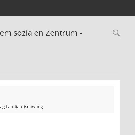
em sozialen Zentrum -
Rec
rag Land(auf)schwung