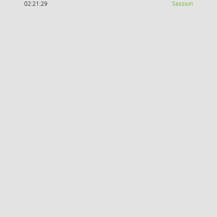
(Wird in
02:21:29
Session