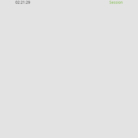
(Wird in
02:21:29
Session