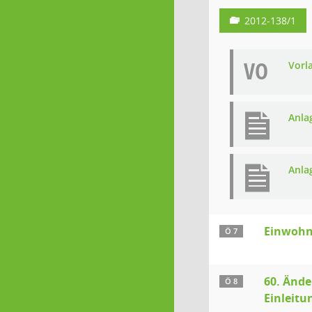
2012-138/1
VO
Vorl
Anla
Anla
Einwohn
Ö 7
60. Ände
Ö 8
Einleitu