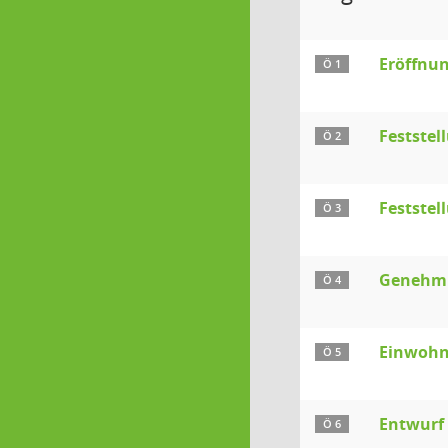
Eröffnun
Ö 1
Festste
Ö 2
Feststel
Ö 3
Genehmig
Ö 4
Einwohn
Ö 5
Entwurf
Ö 6