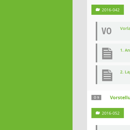
2016-042
VO
Vorl
1. A
2. L
Vorstell
Ö 9
2016-052