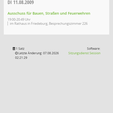
DI
11.08.2009
Ausschuss für Bauen, Straßen und Feuerwehren
19:00-20:49 Uhr
im Rathaus in Friedeburg, Besprechungszimmer 226
1 Satz
Software:
(Wird in
Letzte Änderung: 07.08.2026
Sitzungsdienst
Session
02:21:29