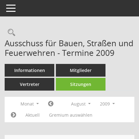
Toggle navigation
Rechercheauswahl
Ausschuss für Bauen, Straßen und
Feuerwehren - Termine 2009
Informationen
Mitglieder
Vertreter
Sitzungen
Monat
August
2009
Aktuell
Gremium auswählen