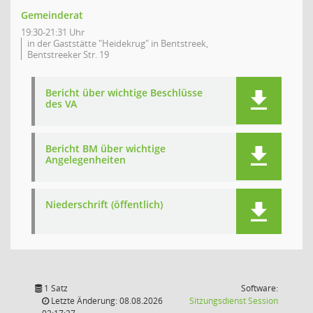
Gemeinderat
19:30-21:31 Uhr
in der Gaststätte "Heidekrug" in Bentstreek,
Bentstreeker Str. 19
Bericht über wichtige Beschlüsse
des VA
Bericht BM über wichtige
Angelegenheiten
Niederschrift (öffentlich)
1 Satz
Software:
(Wird in
Letzte Änderung: 08.08.2026
Sitzungsdienst
Session