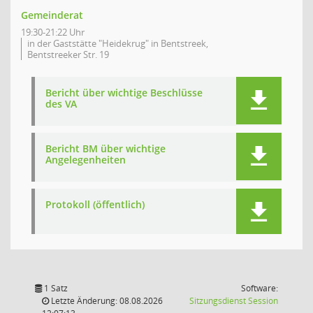
Gemeinderat
19:30-21:22 Uhr
in der Gaststätte "Heidekrug" in Bentstreek,
Bentstreeker Str. 19
Bericht über wichtige Beschlüsse
des VA
Bericht BM über wichtige
Angelegenheiten
Protokoll (öffentlich)
1 Satz
Software:
(Wird in
Letzte Änderung: 08.08.2026
Sitzungsdienst
Session