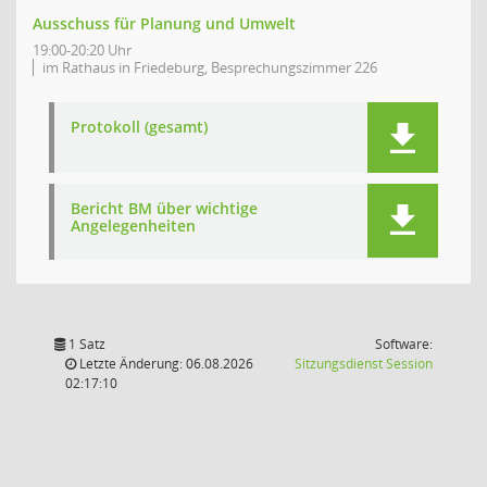
Ausschuss für Planung und Umwelt
19:00-20:20 Uhr
im Rathaus in Friedeburg, Besprechungszimmer 226
Protokoll (gesamt)
Bericht BM über wichtige
Angelegenheiten
1 Satz
Software:
(Wird in
Letzte Änderung: 06.08.2026
Sitzungsdienst
Session
02:17:10