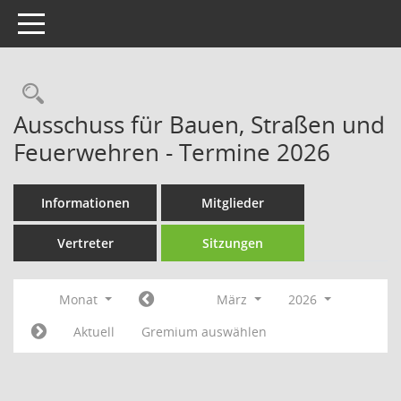
Toggle navigation
Rechercheauswahl
Ausschuss für Bauen, Straßen und
Feuerwehren - Termine 2026
Informationen
Mitglieder
Vertreter
Sitzungen
Monat
März
2026
Aktuell
Gremium auswählen