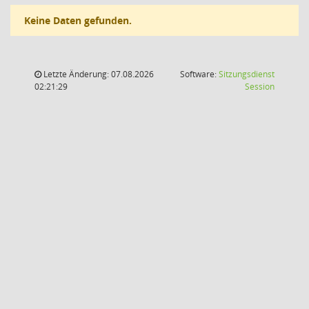
Keine Daten gefunden.
Letzte Änderung: 07.08.2026
Software:
Sitzungsdienst
(Wird in
02:21:29
Session