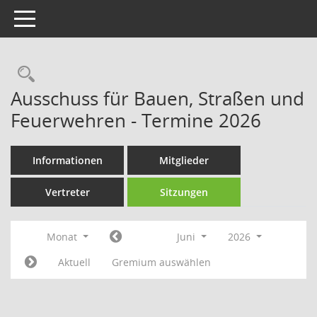
Toggle navigation
Rechercheauswahl
Ausschuss für Bauen, Straßen und
Feuerwehren - Termine 2026
Informationen
Mitglieder
Vertreter
Sitzungen
Monat
Juni
2026
Aktuell
Gremium auswählen