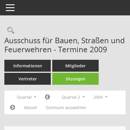
Toggle navigation
Rechercheauswahl
Ausschuss für Bauen, Straßen und
Feuerwehren - Termine 2009
Informationen
Mitglieder
Vertreter
Sitzungen
Quartal
Quartal 2
2009
Aktuell
Gremium auswählen