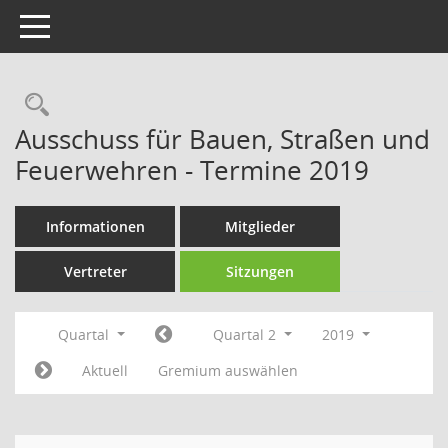
Toggle navigation
Rechercheauswahl
Ausschuss für Bauen, Straßen und
Feuerwehren - Termine 2019
Informationen
Mitglieder
Vertreter
Sitzungen
Quartal
Quartal 2
2019
Aktuell
Gremium auswählen