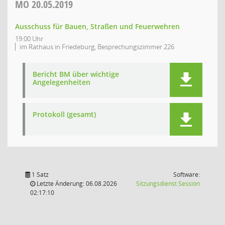
MO
20.05.2019
Ausschuss für Bauen, Straßen und Feuerwehren
19:00 Uhr
im Rathaus in Friedeburg, Besprechungszimmer 226
Bericht BM über wichtige
Angelegenheiten
Protokoll (gesamt)
1 Satz
Software:
(Wird in
Letzte Änderung: 06.08.2026
Sitzungsdienst
Session
02:17:10