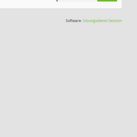
(Wird in
Software:
Sitzungsdienst
Session