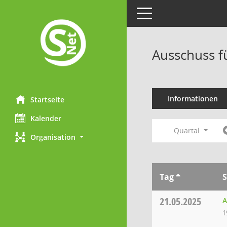
Toggle navigation
Ausschuss f
Informationen
Startseite
Kalender
Quartal
Organisation
Tag
S
21.05.2025
A
1