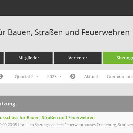
ür Bauen, Straßen und Feuerwehren 
Mitglieder
Vertreter
Sitzung
Quartal 2
2025
Aktuell
Gremium au
itzung
usschuss für Bauen, Straßen und Feuerwehren
9:00-20:05 Uhr
im Sitzungssaal des Feuerwehrhauses Friedeburg, Schütze