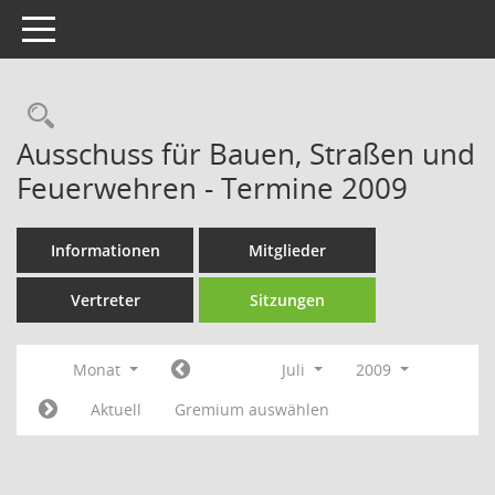
Toggle navigation
Rechercheauswahl
Ausschuss für Bauen, Straßen und
Feuerwehren - Termine 2009
Informationen
Mitglieder
Vertreter
Sitzungen
Monat
Juli
2009
Aktuell
Gremium auswählen