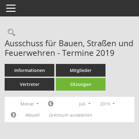
Toggle navigation
Rechercheauswahl
Ausschuss für Bauen, Straßen und
Feuerwehren - Termine 2019
Informationen
Mitglieder
Vertreter
Sitzungen
Monat
Juli
2019
Aktuell
Gremium auswählen