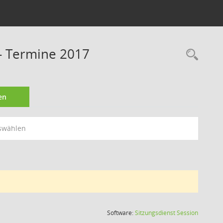
- Termine 2017
Rec
en
swählen
(Wird in
Software:
Sitzungsdienst
Session