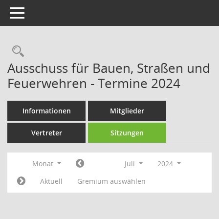
Toggle navigation
Rechercheauswahl
Ausschuss für Bauen, Straßen und
Feuerwehren - Termine 2024
Informationen
Mitglieder
Vertreter
Sitzungen
Monat
Juli
2024
Aktuell
Gremium auswählen