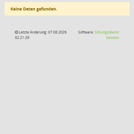
Keine Daten gefunden.
Letzte Änderung: 07.08.2026
Software:
Sitzungsdienst
(Wird in
02:21:29
Session